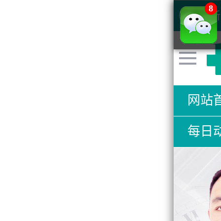
8
清新
网站
每日