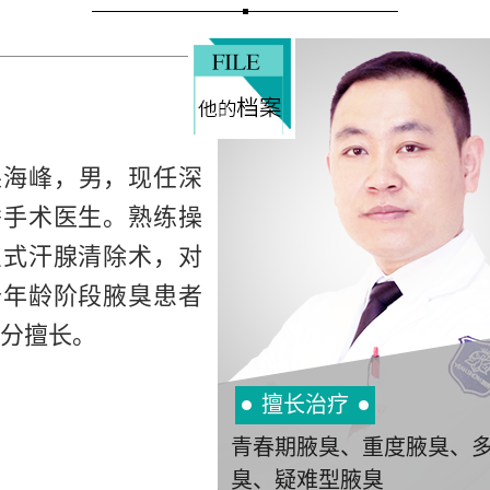
杲海峰，男，现任深
秀手术医生。熟练操
良式汗腺清除术，对
个年龄阶段腋臭患者
分擅长。
擅长治疗
青春期腋臭、重度腋臭、
臭、疑难型腋臭