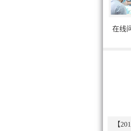
在线
【201