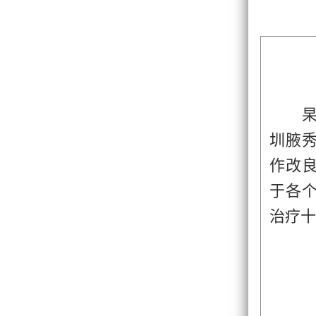
圳腋
作改
于各
治疗十