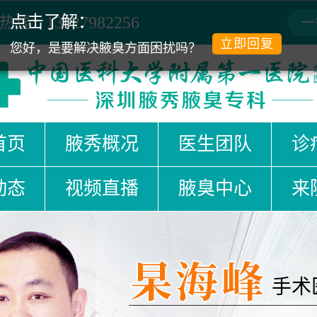
点击了解：
热线：
13027982256
一
立即回复
您好，是要解决腋臭方面困扰吗？
首页
腋秀概况
医生团队
诊
动态
视频直播
腋臭中心
来
手术