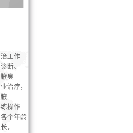
诊治工作
的诊断、
握腋臭
专业治疗，
型腋
熟练操作
于各个年龄
擅长，